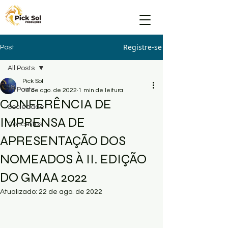
Registre-se
Post
All Posts
Pick Sol
All Posts
14 de ago. de 2022
1 min de leitura
CONFERÊNCIA DE
Sociedade
IMPRENSA DE
Concertos
APRESENTAÇÃO DOS
NOMEADOS À II. EDIÇÃO
DO GMAA 2022
Atualizado:
22 de ago. de 2022