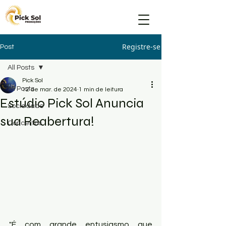
Registre-se
Post
All Posts
Pick Sol
All Posts
12 de mar. de 2024
1 min de leitura
Estúdio Pick Sol Anuncia
Sociedade
sua Reabertura!
Concertos
"É com grande entusiasmo que 