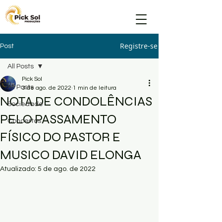
Registre-se
Post
All Posts
Pick Sol
All Posts
3 de ago. de 2022
1 min de leitura
NOTA DE CONDOLÊNCIAS
Sociedade
PELO PASSAMENTO
Concertos
FÍSICO DO PASTOR E
MUSICO DAVID ELONGA
Atualizado:
5 de ago. de 2022