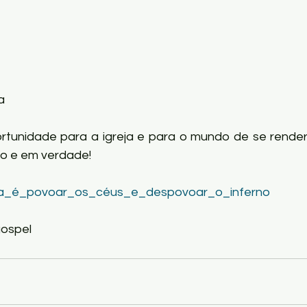
a
rtunidade para a igreja e para o mundo de se rende
to e em verdade!
a_é_povoar_os_céus_e_despovoar_o_inferno
gospel