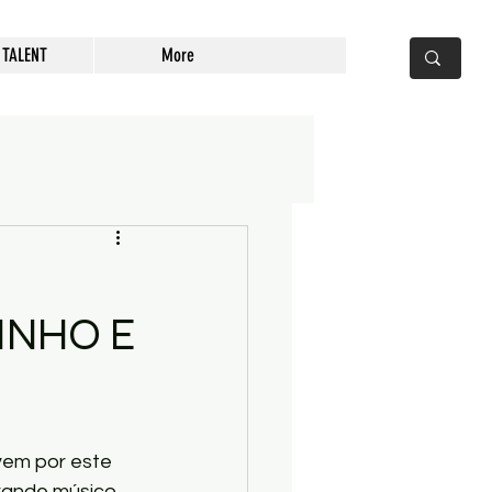
 TALENT
More
INHO E
em por este 
rande músico 