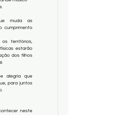
e.
ue muda as 
o cumprimento 
s territórios, 
físicas estarão 
ção dos filhos 
i.
 alegria que 
e, para juntos 
o.
ontecer neste 