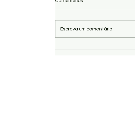
Comentários
Escreva um comentário
Semifinalistas do Concurso
New Talent Visitam o Espaço
Teatro Mar e Sentem a Força
da Cultura Viva
Rua direita do Jardin do Éden, Restau
Camama, Luanda - Angola
E-mail:
picksolprestacaodeservicos
Tel: (+244) 222 041 390 /
(+244) 936 5