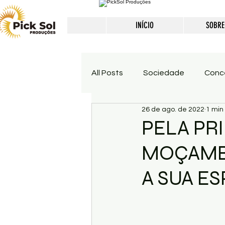
INÍCIO
SOBRE
All Posts
Sociedade
Conc
26 de ago. de 2022
1 min 
PELA PR
MOÇAMB
A SUA E