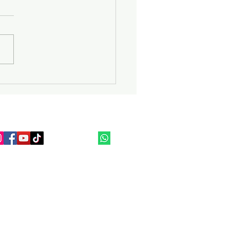
io Pick Sol Anuncia sua
ertura!
panhe nossas redes Socias