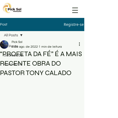
Registre-se
Post
All Posts
Pick Sol
All Posts
4 de ago. de 2022
1 min de leitura
“PROFETA DA FÉ” É A MAIS
Sociedade
RECENTE OBRA DO
Concertos
PASTOR TONY CALADO