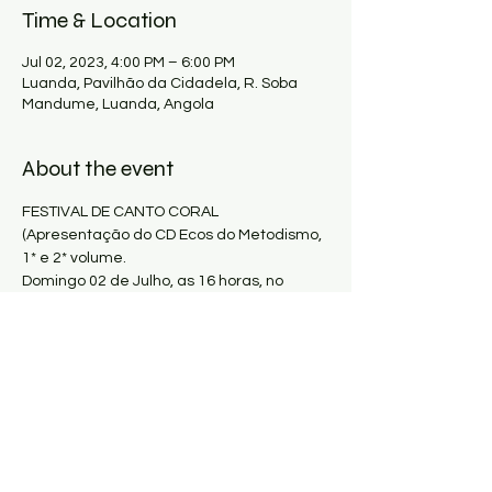
Time & Location
Jul 02, 2023, 4:00 PM – 6:00 PM
Luanda, Pavilhão da Cidadela, R. Soba
Mandume, Luanda, Angola
About the event
FESTIVAL DE CANTO CORAL 
(Apresentação do CD Ecos do Metodismo, 
1* e 2* volume.
Domingo 02 de Julho, as 16 horas, no 
Pavilhão da Cidadela Desportiva.
Ingresso: 2.000 Kwanzas.
Saiba +
923 549 414
918 016 090
Show More