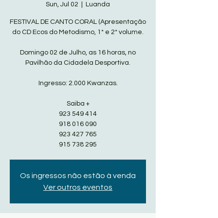
Sun, Jul 02
  |  
Luanda
FESTIVAL DE CANTO CORAL (Apresentação
do CD Ecos do Metodismo, 1* e 2* volume.
Domingo 02 de Julho, as 16 horas, no
Pavilhão da Cidadela Desportiva.
Ingresso: 2.000 Kwanzas.
Saiba +
923 549 414
918 016 090
923 427 765
915 738 295
Os ingressos não estão à venda
Ver outros eventos