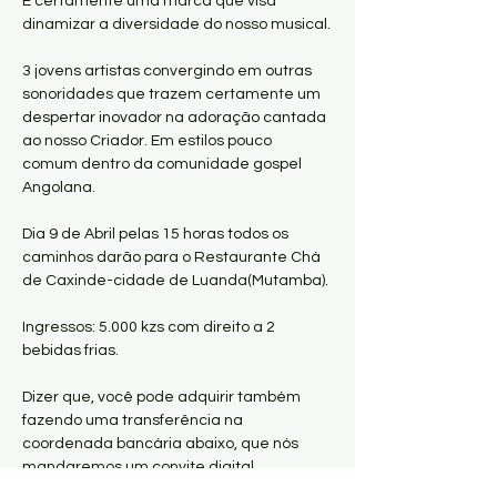
É certamente uma marca que visa 
dinamizar a diversidade do nosso musical.

3 jovens artistas convergindo em outras 
sonoridades que trazem certamente um 
despertar inovador na adoração cantada 
ao nosso Criador. Em estilos pouco 
comum dentro da comunidade gospel 
Angolana.

Dia 9 de Abril pelas 15 horas todos os 
caminhos darão para o Restaurante Chá 
de Caxinde-cidade de Luanda(Mutamba).

Ingressos: 5.000 kzs com direito a 2 
bebidas frias.

Dizer que, você pode adquirir também 
fazendo uma transferência na 
coordenada bancária abaixo, que nós 
mandaremos um convite digital 
personalizado com o seu nome.
