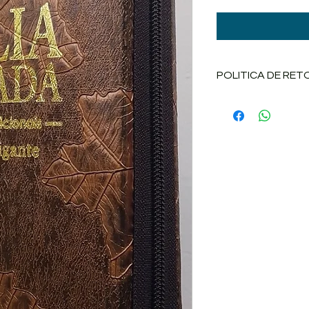
POLITICA DE RE
Se você usou o cart
Referência, terá o
de actualização da 
para os pagamentos 
ocorre na sua conta 
úteis, se todos os 
corretos a partir do