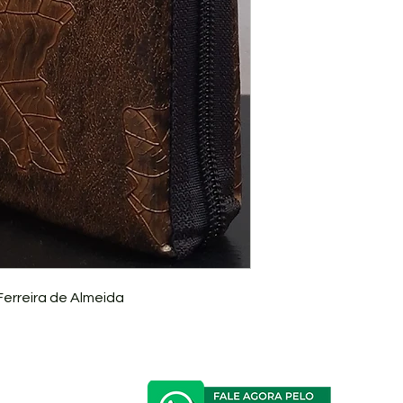
erreira de Almeida
Follo
rante Sol do Éden - 1
Andar