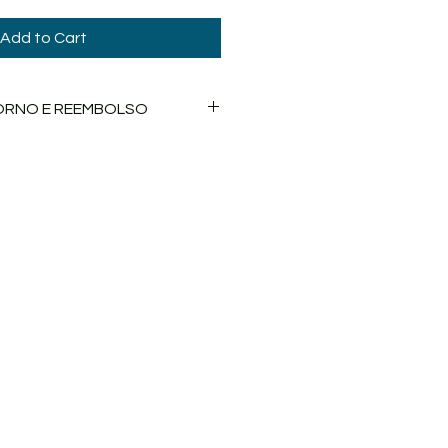
Add to Cart
TORNO E REEMBOLSO
ão de crédito ou pagamento por
 reembolso dependendo da data
sua compra no nosso sistema. Já
por Transferência, o reembolso
bancária, no prazo de 3 dias
dados da sua conta estiverem
 nosso sistema.