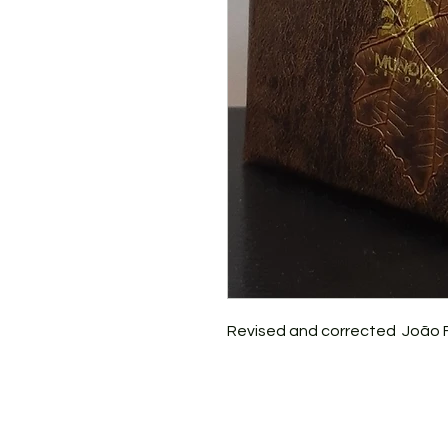
Revised and corrected João F
Rua direita do Jardin do Éden, Restau