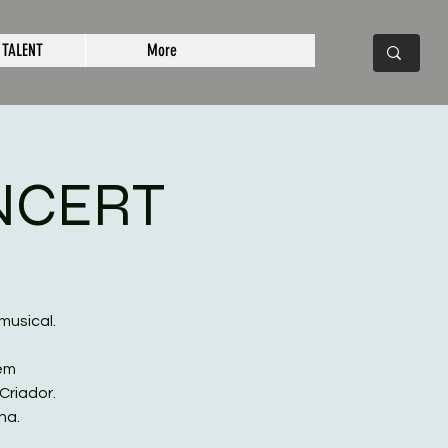
 TALENT
More
ONCERT
musical.
zem
riador.
na.