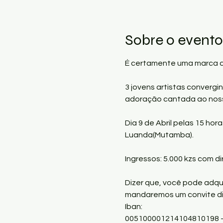
Sobre o evento
É certamente uma marca que
3 jovens artistas converg
adoração cantada ao noss
Dia 9 de Abril pelas 15 h
Luanda(Mutamba).

Ingressos: 5.000 kzs com dir
Dizer que, você pode adqu
mandaremos um convite dig
Iban:

005100001214104810198 - 