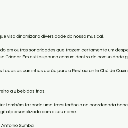
 visa dinamizar a diversidade do nosso musical.

indo em outras sonoridades que trazem certamente um desper
o Criador. Em estilos pouco comum dentro da comunidade go
oras todos os caminhos darão para o Restaurante Chá de Caxi
eito a 2 bebidas frias.

irir também fazendo uma transferência na coordenada bancá
ital personalizado com o seu nome.

António Sumba.
