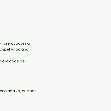
tar inovador na 
spel Angolana.

nde-cidade de 
ria abaixo, que nós 