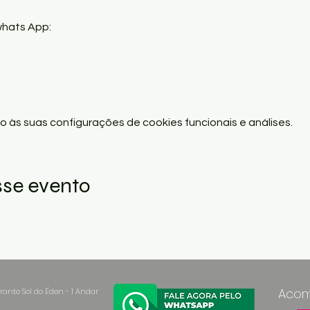
hats App:

 às suas configurações de cookies funcionais e análises.
sse evento
Acom
rante Sol do Éden - 1
Andar