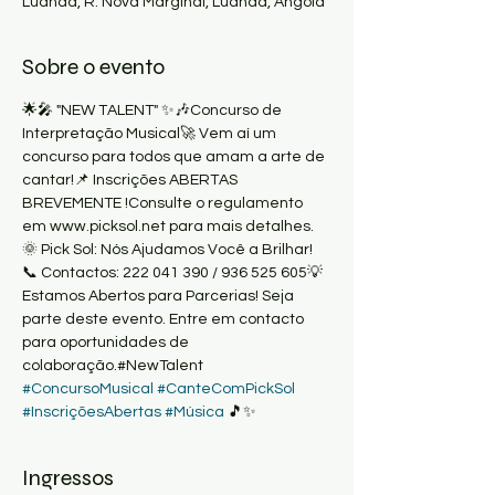
Luanda, R. Nova Marginal, Luanda, Angola
Sobre o evento
🌟🎤 "NEW TALENT" ✨🎶Concurso de 
Interpretação Musical🚀 Vem aí um 
concurso para todos que amam a arte de 
cantar!📌 Inscrições ABERTAS 
BREVEMENTE !Consulte o regulamento 
em www.picksol.net para mais detalhes.
🌞 Pick Sol: Nós Ajudamos Você a Brilhar! 
📞 Contactos: 222 041 390 / 936 525 605💡 
Estamos Abertos para Parcerias! Seja 
parte deste evento. Entre em contacto 
para oportunidades de 
colaboração.#NewTalent 
#ConcursoMusical
#CanteComPickSol
#InscriçõesAbertas
#Música
 🎵✨
Ingressos