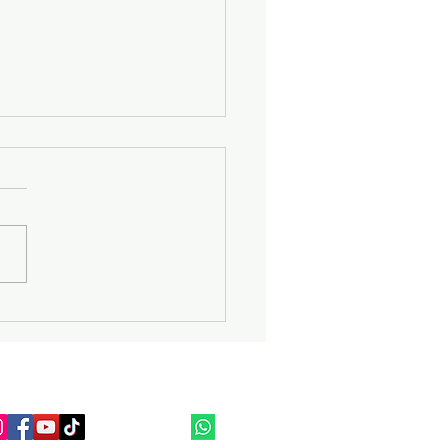
io Pick Sol Anuncia sua
ertura!
panhe nossas redes Socias