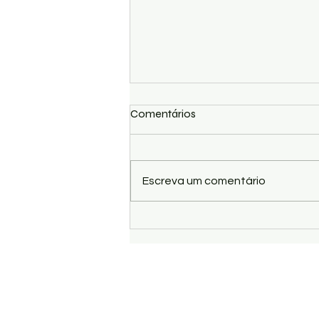
Comentários
Escreva um comentário
Semifinalistas do Concurso
New Talent Visitam o Espaço
Teatro Mar e Sentem a Força
da Cultura Viva
Rua direita do Jardin do Éden, Restau
Camama, Luanda - Angola
E-mail:
picksolprestacaodeservicos
Tel: (+244) 222 041 390 /
(+244) 936 5